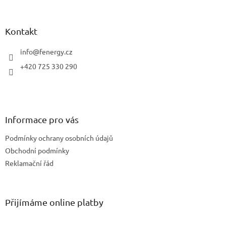
á
p
a
Kontakt
t
í
info
@
fenergy.cz
+420 725 330 290
Informace pro vás
Podmínky ochrany osobních údajů
Obchodní podmínky
Reklamační řád
Přijímáme online platby