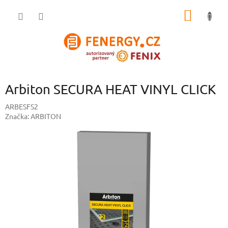
Přejít
NÁKUP
na
obsah
KOŠÍK
Arbiton SECURA HEAT VINYL CLICK
ARBESFS2
Značka:
ARBITON