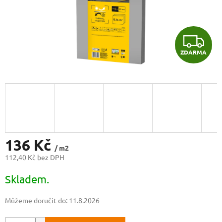
Z
ZDARMA
D
A
R
M
A
136 Kč
/ m2
112,40 Kč bez DPH
Měrná
Skladem.
cena:
Můžeme doručit do:
11.8.2026