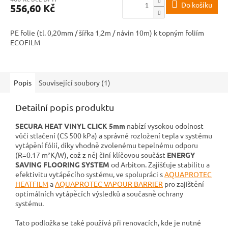
Do košíku
556,60 Kč
PE folie (tl. 0,20mm / šířka 1,2m / návin 10m) k topným foliím
ECOFILM
Popis
Související soubory (1)
Detailní popis produktu
SECURA HEAT VINYL CLICK 5mm
nabízí vysokou odolnost
vůči stlačení (CS 500 kPa) a správné rozložení tepla v systému
vytápění fólií, díky vhodně zvolenému tepelnému odporu
(R=0.17 m²K/W), což z něj činí klíčovou součást
ENERGY
SAVING FLOORING SYSTEM
od Arbiton. Zajišťuje stabilitu a
efektivitu vytápěcího systému, ve spolupráci s
AQUAPROTEC
HEATFILM
a
AQUAPROTEC VAPOUR BARRIER
pro zajištění
optimálních vytápěcích výsledků a současně ochrany
systému.
Tato podložka se také používá při renovacích, kde je nutné