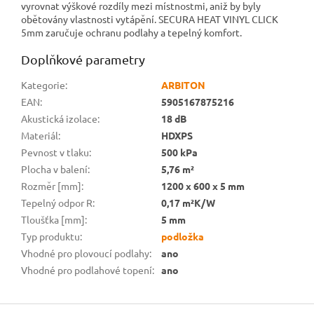
vyrovnat výškové rozdíly mezi místnostmi, aniž by byly
obětovány vlastnosti vytápění. SECURA HEAT VINYL CLICK
5mm zaručuje ochranu podlahy a tepelný komfort.
Doplňkové parametry
Kategorie
:
ARBITON
EAN
:
5905167875216
Akustická izolace
:
18 dB
Materiál
:
HDXPS
Pevnost v tlaku
:
500 kPa
Plocha v balení
:
5,76 m²
Rozměr [mm]
:
1200 x 600 x 5 mm
Tepelný odpor R
:
0,17 m²K/W
Tloušťka [mm]
:
5 mm
Typ produktu
:
podložka
Vhodné pro plovoucí podlahy
:
ano
Vhodné pro podlahové topení
:
ano
Z