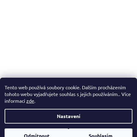
Tento web používá soubory cookie. Dalším procházením
tohoto webu vyjadřujete souhlas s jejich používáním.. Více
informací
zde
.
Nastavení
Vytvořil Shoptet
Odmítnout
Souhlasím
Copyright 2026
FENERGY.CZ
. Všechna práva vyhrazena.