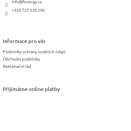
í
info
@
fenergy.cz
p
r
+420 725 330 290
v
k
y
v
ý
Informace pro vás
p
i
Podmínky ochrany osobních údajů
s
u
Obchodní podmínky
Reklamační řád
Přijímáme online platby