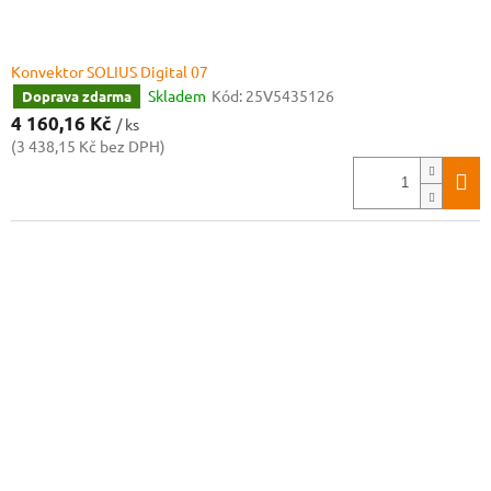
ů
Konvektor SOLIUS Digital 07
Skladem
Kód:
25V5435126
Doprava zdarma
4 160,16 Kč
/ ks
(3 438,15 Kč bez DPH)