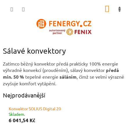
Přejít
NÁKUP
na
obsah
KOŠÍK
Sálavé konvektory
Zatímco běžný konvektor předá prakticky 100% energie
výhradně konvekcí (prouděním), sálavý konvektor
předá
min. 50 %
tepelné energie
sáláním
, čímž se velmi výrazně
zvyšuje komfort vytápění.
Nejprodávanější
Konvektor SOLIUS Digital 20
Skladem.
6 041,54 Kč