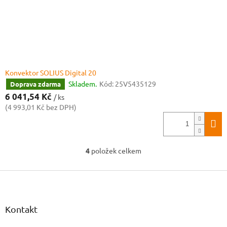
Konvektor SOLIUS Digital 20
Skladem.
Kód:
25V5435129
Doprava zdarma
6 041,54 Kč
/ ks
(4 993,01 Kč bez DPH)
4
položek celkem
O
v
Z
l
á
á
d
p
a
a
Kontakt
c
t
í