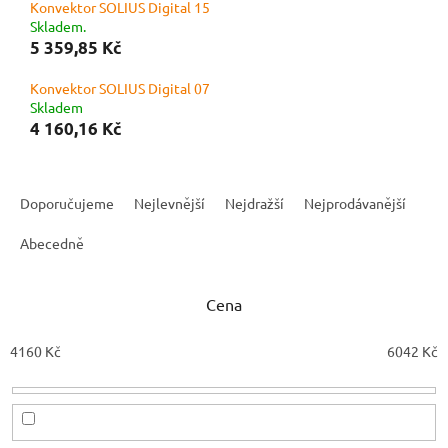
Konvektor SOLIUS Digital 15
Skladem.
5 359,85 Kč
Konvektor SOLIUS Digital 07
Skladem
4 160,16 Kč
Ř
a
Doporučujeme
Nejlevnější
Nejdražší
Nejprodávanější
z
e
Abecedně
n
í
Cena
p
r
o
4160
Kč
6042
Kč
d
u
k
t