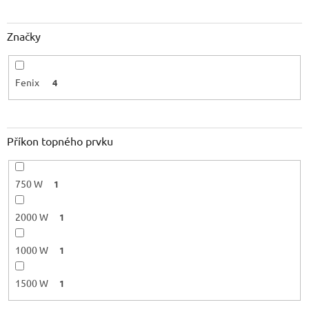
ů
Značky
Fenix
4
Příkon topného prvku
750 W
1
2000 W
1
1000 W
1
1500 W
1