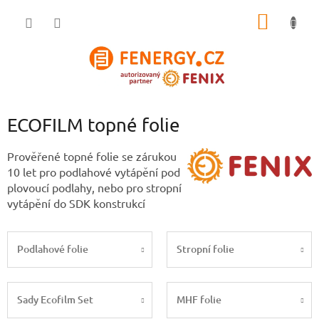
Přejít
NÁKUP
na
obsah
KOŠÍK
ECOFILM topné folie
Prověřené topné folie se zárukou
10 let pro podlahové vytápění pod
plovoucí podlahy, nebo pro stropní
vytápění do SDK konstrukcí
Podlahové folie
Stropní folie
Sady Ecofilm Set
MHF folie