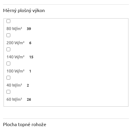
Měrný plošný výkon
80 W/m²
39
200 W/m²
6
140 W/m²
15
100 W/m²
1
40 W/m²
2
60 W/m²
26
Plocha topné rohože