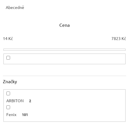
z
e
Abecedně
n
í
Cena
p
r
o
14
Kč
7823
Kč
d
u
k
t
ů
Značky
ARBITON
2
Fenix
101