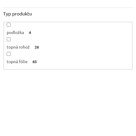
Typ produktu
podložka
4
topná rohož
26
topná fólie
63
V
ý
p
i
s
p
r
o