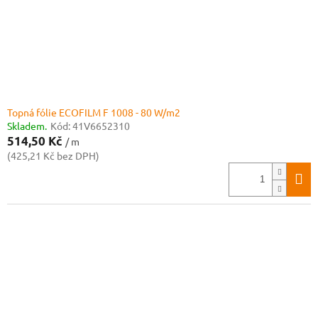
d
u
k
t
ů
Topná fólie ECOFILM F 1008 - 80 W/m2
Skladem.
Kód:
41V6652310
514,50 Kč
/ m
(425,21 Kč bez DPH)