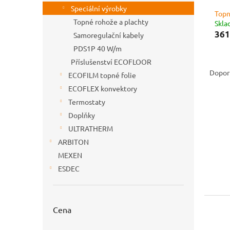
n
Speciální výrobky
e
Topn
Topné rohože a plachty
l
Skl
361
Samoregulační kabely
PDS1P 40 W/m
Ř
Příslušenství ECOFLOOR
a
Dopor
ECOFILM topné folie
z
ECOFLEX konvektory
e
Termostaty
V
n
ý
í
Doplňky
p
p
ULTRATHERM
i
r
ARBITON
s
o
MEXEN
p
d
ESDEC
r
u
o
k
d
t
u
ů
Cena
k
t