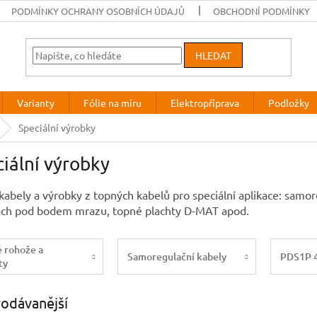
PODMÍNKY OCHRANY OSOBNÍCH ÚDAJŮ
OBCHODNÍ PODMÍNKY
HLEDAT
Varianty
Fólie na míru
Elektropříprava
Podložky
Speciální výrobky
iální výrobky
kabely a výrobky z topných kabelů pro speciální aplikace: samor
ách pod bodem mrazu, topné plachty D-MAT apod.
 rohože a
Samoregulační kabely
PDS1P 
ty
odávanější