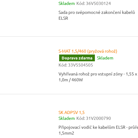
Skladem
Kód:
36V5030124
Sada pro svépomocné zakončení kabelů
ELSR
S-MAT 1,5/460 (pryžová rohož)
Skladem
Doprava zdarma
Kód:
33V5504505
Vyhřívaná rohož pro vstupní zóny - 1,55 x
1,0m / 460W
SK ADPSV 1,5
Skladem
Kód:
31V2000790
Připojovací vodič ke kabelům ELSR - průř
1,5mm2