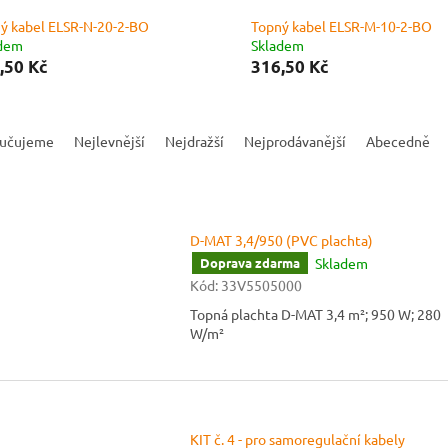
ý kabel ELSR-N-20-2-BO
Topný kabel ELSR-M-10-2-BO
adem
Skladem
,50 Kč
316,50 Kč
učujeme
Nejlevnější
Nejdražší
Nejprodávanější
Abecedně
D-MAT 3,4/950 (PVC plachta)
Skladem
Doprava zdarma
Kód:
33V5505000
Topná plachta D-MAT 3,4 m²; 950 W; 280
W/m²
KIT č. 4 - pro samoregulační kabely