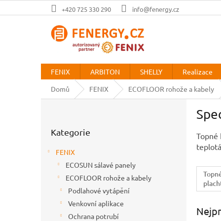
Přejít
+420 725 330 290
info@fenergy.cz
na
obsah
FENIX
ARBITON
SHELLY
Realizace
Domů
FENIX
ECOFLOOR rohože a kabely
P
Spec
o
Přeskočit
s
Kategorie
kategorie
t
Topné 
r
teplot
FENIX
a
ECOSUN sálavé panely
n
Topné
ECOFLOOR rohože a kabely
n
plach
í
Podlahové vytápění
p
Venkovní aplikace
Nejpr
a
Ochrana potrubí