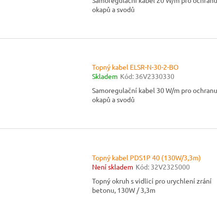
Samoregulační kabel 20 W/m pro ochran
okapů a svodů
Topný kabel ELSR-N-30-2-BO
Skladem
Kód:
36V2330330
Samoregulační kabel 30 W/m pro ochran
okapů a svodů
Topný kabel PDS1P 40 (130W/3,3m)
Není skladem
Kód:
32V2325000
Topný okruh s vidlicí pro urychlení zrání
betonu, 130W / 3,3m