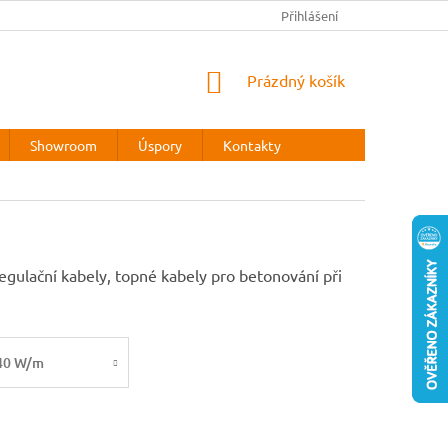
REKLAMAČNÍ ŘÁD
Přihlášení
NÁKUPNÍ
Prázdný košík
KOŠÍK
Showroom
Úspory
Kontakty
egulační kabely, topné kabely pro betonování při
40 W/m