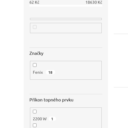
62
Kč
18630
Kč
ů
Značky
Fenix
18
Příkon topného prvku
2200 W
1