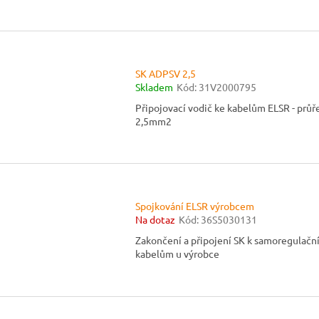
SK ADPSV 2,5
Skladem
Kód:
31V2000795
Připojovací vodič ke kabelům ELSR - průř
2,5mm2
Spojkování ELSR výrobcem
Na dotaz
Kód:
36S5030131
Zakončení a připojení SK k samoregulačn
kabelům u výrobce