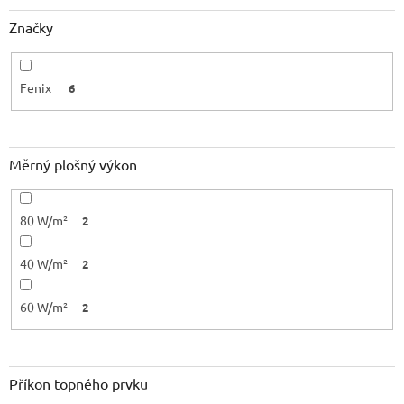
Značky
Fenix
6
Měrný plošný výkon
80 W/m²
2
40 W/m²
2
60 W/m²
2
Příkon topného prvku