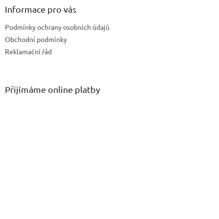
ý
Informace pro vás
p
i
Podmínky ochrany osobních údajů
s
u
Obchodní podmínky
Reklamační řád
Přijímáme online platby