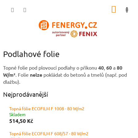
Přejít
NÁKUP
na
obsah
KOŠÍK
Podlahové folie
Topné folie pod plovoucí podlahy o příkonu
40
,
60
a
80
W/m²
. Folie
nelze
pokládat do betonů a tmelů (např. pod
dlažbu).
Nejprodávanější
Topná fólie ECOFILM F 1008 - 80 W/m2
Skladem
514,50 Kč
Topná fólie ECOFILM F 608/57 - 80 W/m2