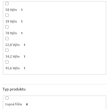
58 W/m
1
39 W/m
1
78 W/m
1
22,8 W/m
1
34,2 W/m
1
45,6 W/m
1
Typ produktu
topná fólie
6