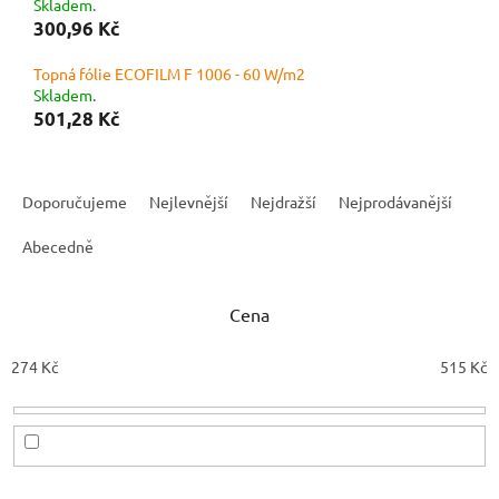
Skladem.
300,96 Kč
Topná fólie ECOFILM F 1006 - 60 W/m2
Skladem.
501,28 Kč
Ř
a
Doporučujeme
Nejlevnější
Nejdražší
Nejprodávanější
z
e
Abecedně
n
í
Cena
p
r
o
274
Kč
515
Kč
d
u
k
t
ů