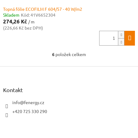
Topná fólie ECOFILM F 604/57 - 40 W/m2
Skladem
Kód:
41V6652304
274,26 Kč
/ m
(226,66 Kč bez DPH)
6
položek celkem
O
v
Z
l
á
á
d
p
a
a
Kontakt
c
t
í
í
info
@
fenergy.cz
p
r
+420 725 330 290
v
k
y
v