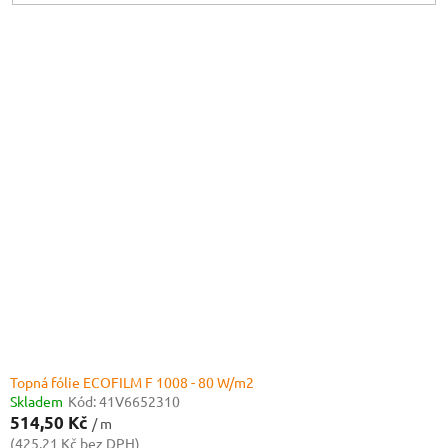
V
ý
p
i
s
p
r
o
d
u
k
t
ů
Topná fólie ECOFILM F 1008 - 80 W/m2
Skladem
Kód:
41V6652310
514,50 Kč
/ m
(425,21 Kč bez DPH)