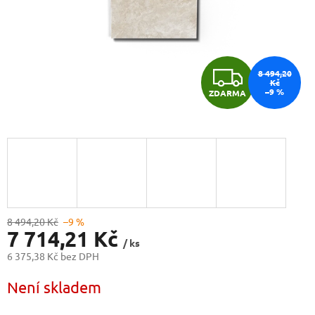
Z
8 494,20
Kč
–9 %
ZDARMA
D
A
R
M
A
8 494,20 Kč
–9 %
7 714,21 Kč
/ ks
6 375,38 Kč bez DPH
Měrná
Není skladem
cena: