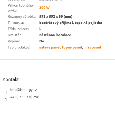
Příkon topného
300 W
prvku
:
Rozměry výrobku
:
592 x 592 x 39 (mm)
Termostat
:
bezdrátový přijímač, tepelná pojistka
Třída izolace
:
I.
Umístění
:
nástěnná instalace
Vypínač
:
Ne
Typ produktu
:
sálavý panel
,
topný panel
,
infrapanel
Z
á
p
a
Kontakt
t
í
info
@
fenergy.cz
+420 725 330 290