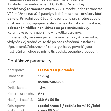
K ovládání sálavého panelu ECOSUN CR+ je
nutný
bezdrátový termostat Watts V22
. Protože jeden termostat
V22 může spínat až 4 panely v jedné místnosti,
není součástí
panelu
. Přívodní vodič topného panelu je pro snadné zapojení
opatřen vidlicí, zapojení je ale možné i do instalační krabice,
odstranění vidlice není důvodem pro ztrátu záruky
.
Keramické panely nabízíme v několika barevných
provedeních, zavěšení panelu je možné na výšku i na šířku,
vždy však výhradně ve svislé poloze (nástěnná instalace).
Upozornění: Zobrazované textury a barvy povrchů jsou
ilustrační a mohou se mírně lišit od skutečného provedení.
Doplňkové parametry
Kategorie
:
ECOSUN CR (Ceramic)
Hmotnost
:
11.5 kg
EAN
:
8590875066925
Délka kabelu
:
1,9m
Kontrolka chodu
:
Ano
Napájecí napětí
:
230 V / 50 Hz
Odstupové
spodní hrana 5 / boční a horní 10 /čelní
vzdálenosti
:
stěna 50 (cm)