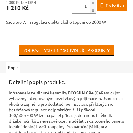
1 000 Kč bez DPH
Do košíku
1 210 Kč
Sada pro WiFi regulaci elektrického topení do 2000 W
ZOBRAZIT VŠECHNY SOUVISEJÍCÍ PRODUKTY
Popis
Detailní popis produktu
Infrapanely ze slinuté keramiky
ECOSUN CR+
(CeRamic) jsou
vybaveny integrovaným bezdrátovým přijímačem. Jsou proto
vhodné zejména pro dodatečnou instalaci, při kterých je
bezdrátová regulace nejpraktičtější. U příkonů
300/500/700 W lze na panel přidat jeden nebo i několik
držáků ručníků z nerezové oceli a udělat tak z topného panelu
ideální doplněk Vaší koupelny. Pro náročnější klienty
nabízíme boční lišty k zakrytí zadní strany panelu.