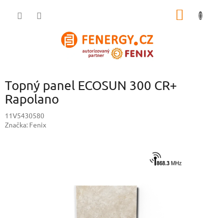
Přejít
NÁKUP
na
obsah
KOŠÍK
Topný panel ECOSUN 300 CR+
Rapolano
11V5430580
Značka:
Fenix