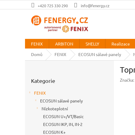
Přejít
+420 725 330 290
info@fenergy.cz
na
obsah
FENIX
ARBITON
SHELLY
Realizace
Domů
FENIX
ECOSUN sálavé panely
P
Top
o
Přeskočit
s
Značka:
Kategorie
kategorie
t
r
FENIX
a
ECOSUN sálavé panely
n
Nízkoteplotní
n
í
ECOSUN U+/VT/Basic
p
ECOSUN IKP, IN, IN-2
a
ECOSUN K+