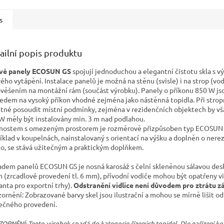
s
ailní popis produktu
vé panely ECOSUN GS
spojují jednoduchou a elegantní čistotu skla s 
vého vytápění. Instalace panelů je možná na stěnu (svisle) i na strop (vo
avěšením na montážní rám (součást výrobku). Panely o příkonu 850 W js
ledem na vysoký příkon vhodné zejména jako nástěnná topidla. Při stropn
utné posoudit místní podmínky, zejména v rezidenčních objektech by vš
W měly být instalovány min. 3 m nad podlahou.
nostem s omezeným prostorem je rozměrově přizpůsoben typ ECOSUN 
íklad v koupelnách, nainstalovaný s orientací na výšku a doplněn o nere
o, se stává užitečným a praktickým doplňkem.
adem panelů ECOSUN GS je nosná karosáž s čelní skleněnou sálavou desk
 (zrcadlové provedení tl. 6 mm), přívodní vodiče mohou být opatřeny vi
ianta pro exportní trhy).
Odstranění vidlice není důvodem pro ztrátu z
ornění: Zobrazované barvy skel jsou ilustrační a mohou se mírně lišit od
ečného provedení.
ORNĚNÍ: Tento výrobek spadá do kategorie řízených topidel. Dle nařízení ko