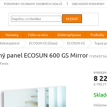
PODMÍNKY OCHRANY OSOBNÍCH ÚDAJŮ
OBCHODNÍ PODMÍNKY
HLEDAT
Varianty
Fólie na míru
Elektropříprava
Podložky
Nízkoteplotní
ECOSUN GS (Glass)
ECOSUN GS
Topný p
ný panel ECOSUN 600 GS Mirror
11V543716
Fenix
9 923,21
8 2
6 799,77
Měrná
Skla
cena:
Můžeme d