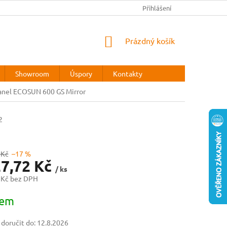
REKLAMAČNÍ ŘÁD
Přihlášení
NÁKUPNÍ
Prázdný košík
KOŠÍK
Showroom
Úspory
Kontakty
anel ECOSUN 600 GS Mirror
2
 Kč
–17 %
27,72 Kč
/ ks
 Kč bez DPH
dem
oručit do:
12.8.2026