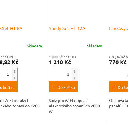
y Set HT 8A
Shelly Set HT 12A
Lankový
Skladem.
Skladem.
 bez DPH
1 000 Kč bez DPH
636,36 Kč 
8,82 Kč
1 210 Kč
770 Kč
o košíku
Do košíku
Do ko
ro WiFi regulaci
Sada pro WiFi regulaci
Ocelová la
ického topení do 1200
elektrického topení do 2000
panelů E
W