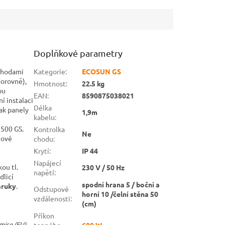
Doplňkové parametry
výhodami
Kategorie
:
ECOSUN GS
dorovně),
Hmotnost
:
22.5 kg
ou
EAN
:
8590875038021
í instalaci
Délka
ak panely
1,9m
kabelu
:
500 GS.
Kontrolka
Ne
zové
chodu
:
Krytí
:
IP 44
Napájecí
ou tl.
230 V / 50 Hz
napětí
:
dlicí
spodní hrana 5 / boční a
áruky
.
Odstupové
horní 10 /čelní stěna 50
vzdálenosti
:
(cm)
Příkon
mise (EU)
topného
600 W