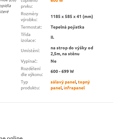
topidla
prvku
:
které
Rozměry
1185 x 585 x 41 (mm)
výrobku
:
Termostat
:
Tepelná pojistka
Třída
II.
izolace
:
na strop do výšky od
Umístění
:
2,5m, na stěnu
Vypínač
:
Ne
Rozdělení
600 - 699 W
dle výkonu
:
Typ
sálavý panel
,
topný
produktu
:
panel
,
infrapanel
me online