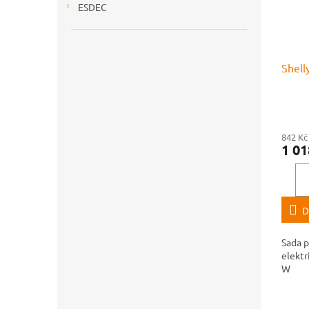
ESDEC
Shell
842 Kč
1 01
D
Sada p
elektr
W