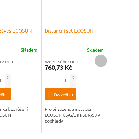
 závěs ECOSUN
Distanční set ECOSUN
Skladem.
Skladem
Další
bez DPH
628,70 Kč bez DPH
produkt
760,73 Kč
šíku
Do košíku
nka k zavěšení
Pro přisazenou instalaci
COSUN
ECOSUN GS/G/E na SDK/SDV
podhledy