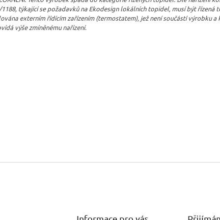
1188, týkající se požadavků na Ekodesign lokálních topidel, musí být řízená 
ována externím řídícím zařízením (termostatem), jež není součástí výrobku a 
vídá výše zmíněnému nařízení.
Informace pro vás
Přijímá