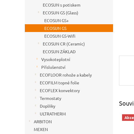
n
ECOSUN s potiskem
e
ECOSUN GS (Glass)
l
ECOSUN GS+
ECOSUN GS
ECOSUN GS-Wifi
ECOSUN CR (Ceramic)
ECOSUN ZÁKLAD
Vysokoteplotní
Příslušenství
ECOFLOOR rohože a kabely
ECOFILM topné folie
ECOFLEX konvektory
Termostaty
Souvi
Doplňky
ULTRATHERM
Akce
ARBITON
MEXEN