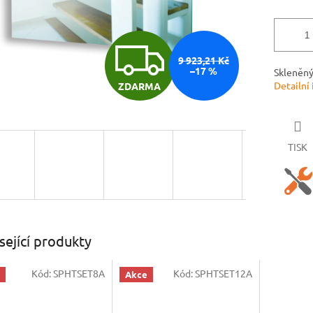
Z
9 923,21 Kč
–17 %
Skleněný
Detailní
ZDARMA
D
A
TISK
R
M
sející produkty
Kód:
SPHTSET8A
Kód:
SPHTSET12A
Akce
A