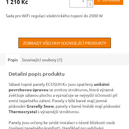
1 210 Kč
Sada pro WiFi regulaci elektrického topení do 2000 W
ZOBRAZIT VŠECHNY SOUVISEJÍCÍ PRODUKTY
Popis
Související soubory (1)
Detailní popis produktu
Sálavé topné panely ECOSUN K+ jsou opatřeny
unikátní
povrchovou úpravou
se zrnitou strukturou, která výrazně
zvětšuje sálavou plochu a vyznačuje se nejvyšší účinností při
emisi tepelného záření. Panely v bílé barvě mají jemné
pískování
Gravelly Snow
, panely v barvě hnědé mají pískování
Thermocrystal
s výraznější strukturou.
Panely jsou určeny ke svislé instalaci v těsné blízkosti osob
(zvýšení tepelného komfort). Například pro vyhřívání