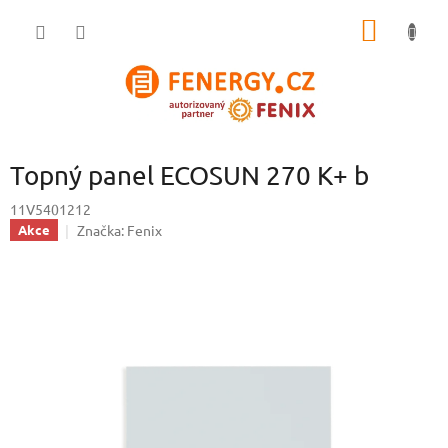
Přejít
NÁKUP
na
obsah
KOŠÍK
Topný panel ECOSUN 270 K+ b
11V5401212
Značka:
Fenix
Akce