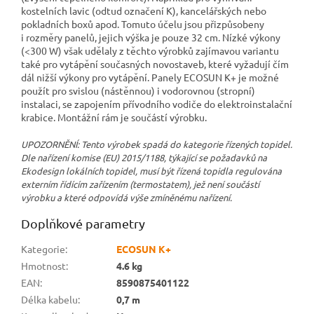
kostelních lavic (odtud označení K), kancelářských nebo
pokladních boxů apod. Tomuto účelu jsou přizpůsobeny
i rozměry panelů, jejich výška je pouze 32 cm. Nízké výkony
(<300 W) však udělaly z těchto výrobků zajímavou variantu
také pro vytápění současných novostaveb, které vyžadují čím
dál nižší výkony pro vytápění. Panely ECOSUN K+ je možné
použít pro svislou (nástěnnou) i vodorovnou (stropní)
instalaci, se zapojením přívodního vodiče do elektroinstalační
krabice. Montážní rám je součástí výrobku.
UPOZORNĚNÍ: Tento výrobek spadá do kategorie řízených topidel.
Dle nařízení komise (EU) 2015/1188, týkající se požadavků na
Ekodesign lokálních topidel, musí být řízená topidla regulována
externím řídícím zařízením (termostatem), jež není součástí
výrobku a které odpovídá výše zmíněnému nařízení.
Doplňkové parametry
Kategorie
:
ECOSUN K+
Hmotnost
:
4.6 kg
EAN
:
8590875401122
Délka kabelu
:
0,7 m