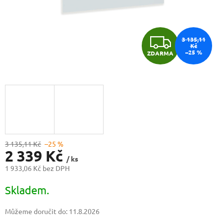
Z
3 135,11
Kč
–25 %
ZDARMA
D
A
R
M
A
3 135,11 Kč
–25 %
2 339 Kč
/ ks
1 933,06 Kč bez DPH
Měrná
Skladem.
cena:
Můžeme doručit do:
11.8.2026