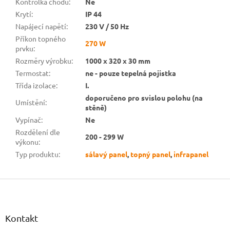
Kontrolka chodu
:
Ne
Krytí
:
IP 44
Napájecí napětí
:
230 V / 50 Hz
Příkon topného
270 W
prvku
:
Rozměry výrobku
:
1000 x 320 x 30 mm
Termostat
:
ne - pouze tepelná pojistka
Třída izolace
:
I.
doporučeno pro svislou polohu (na
Umístění
:
stěně)
Vypínač
:
Ne
Rozdělení dle
200 - 299 W
výkonu
:
Typ produktu
:
sálavý panel
,
topný panel
,
infrapanel
Z
á
p
a
Kontakt
t