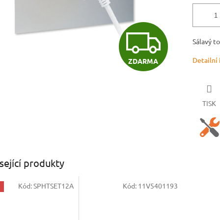
Z
Sálavý to
Detailní
ZDARMA
D
A
TISK
R
sející produkty
M
Kód:
SPHTSET12A
Kód:
11V5401193
A