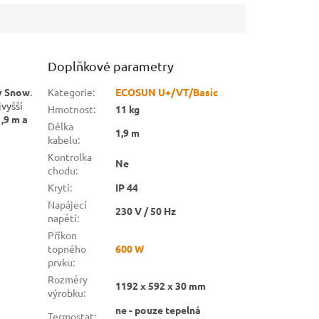
Doplňkové parametry
y Snow
.
Kategorie
:
ECOSUN U+/VT/Basic
jvyšší
Hmotnost
:
11 kg
1,9 m a
Délka
1,9 m
kabelu
:
Kontrolka
Ne
chodu
:
Krytí
:
IP 44
Napájecí
230 V / 50 Hz
napětí
:
Příkon
topného
600 W
prvku
:
Rozměry
1192 x 592 x 30 mm
výrobku
:
ne - pouze tepelná
Termostat
: