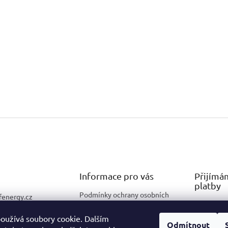
Informace pro vás
Přijímá
platby
Podmínky ochrany osobních
fenergy.cz
údajů
725 330 290
Obchodní podmínky
oužívá soubory cookie. Dalším
Odmítnout