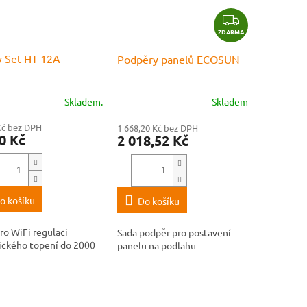
Z
ZDARMA
D
A
y Set HT 12A
Podpěry panelů ECOSUN
R
M
A
Skladem.
Skladem
Kč bez DPH
1 668,20 Kč bez DPH
0 Kč
2 018,52 Kč
o košíku
Do košíku
ro WiFi regulaci
Sada podpěr pro postavení
ického topení do 2000
panelu na podlahu