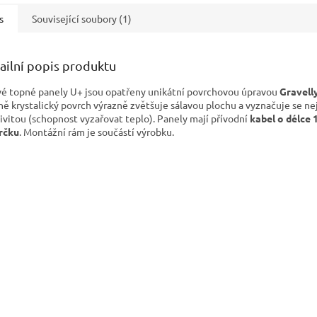
s
Související soubory (1)
ailní popis produktu
vé topné panely U+ jsou opatřeny unikátní povrchovou úpravou
Gravell
ě krystalický povrch výrazně zvětšuje sálavou plochu a vyznačuje se ne
ivitou (schopnost vyzařovat teplo). Panely mají přívodní
kabel o délce 
rčku
. Montážní rám je součástí výrobku.