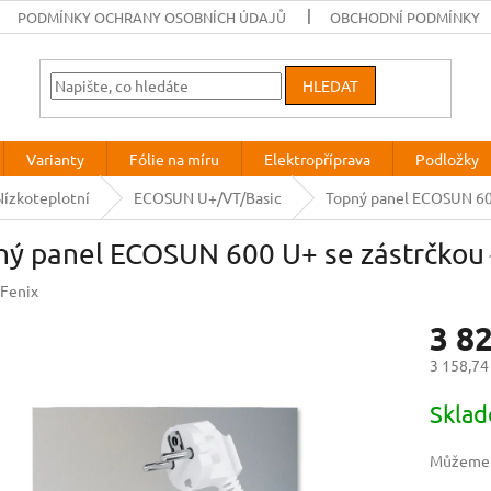
PODMÍNKY OCHRANY OSOBNÍCH ÚDAJŮ
OBCHODNÍ PODMÍNKY
HLEDAT
Varianty
Fólie na míru
Elektropříprava
Podložky
Nízkoteplotní
ECOSUN U+/VT/Basic
Topný panel ECOSUN 60
ný panel ECOSUN 600 U+ se zástrčkou
Fenix
3 8
3 158,74
Měrná
Sklad
cena:
Můžeme d