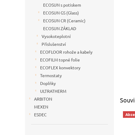
n
ECOSUN s potiskem
e
ECOSUN GS (Glass)
l
ECOSUN CR (Ceramic)
ECOSUN ZÁKLAD
Vysokoteplotní
Příslušenství
ECOFLOOR rohože a kabely
ECOFILM topné folie
ECOFLEX konvektory
Termostaty
Doplňky
ULTRATHERM
Souvi
ARBITON
MEXEN
ESDEC
Akce