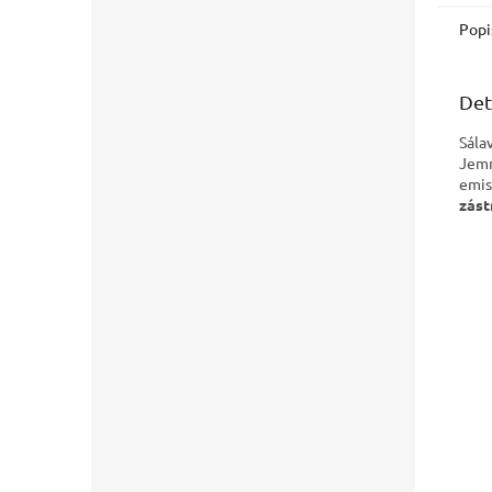
Popi
Det
Sála
Jemn
emis
zást