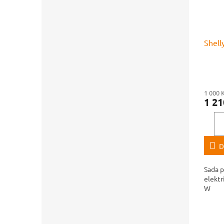
Shell
1 000 
1 21
D
Sada p
elektr
W