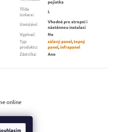
pojistka
Třída
I.
izolace
:
Vhodné pro stropní i
Umístění
:
nástěnnou instalaci
Vypínač
:
Ne
Typ
sálavý panel
,
topný
produktu
:
panel
,
infrapanel
Zástrčka
:
Ano
me online
Souhlasím