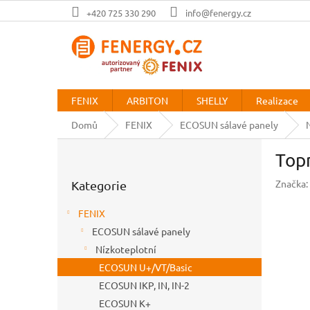
Přejít
+420 725 330 290
info@fenergy.cz
na
obsah
FENIX
ARBITON
SHELLY
Realizace
Domů
FENIX
ECOSUN sálavé panely
P
Top
o
Přeskočit
s
Značka:
Kategorie
kategorie
t
r
FENIX
a
ECOSUN sálavé panely
n
Nízkoteplotní
n
í
ECOSUN U+/VT/Basic
p
ECOSUN IKP, IN, IN-2
a
ECOSUN K+