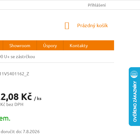
REKLAMAČNÍ ŘÁD
Přihlášení
NÁKUPNÍ
Prázdný košík
KOŠÍK
Showroom
Úspory
Kontakty
0 U+ se zástrčkou
11V5401162_Z
22,08 Kč
/ ks
 Kč bez DPH
em.
oručit do:
7.8.2026