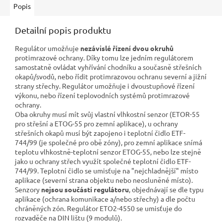
Popis
Detailní popis produktu
Regulátor umožňuje
nezávislé řízení dvou okruhů
protimrazové ochrany. Díky tomu lze jedním regulátorem
samostatně ovládat vyhřívání chodníku a současně střešních
okapů/svodů, nebo řídit protimrazovou ochranu severní a jižní
strany střechy. Regulátor umožňuje i dvoustupňové řízení
výkonu, nebo řízení teplovodních systémů protimrazové
ochrany.
Oba okruhy musí mít svůj vlastní vlhkostní senzor (ETOR-55
pro střešní a ETOG-55 pro zemní aplikace), u ochrany
střešních okapů musí být zapojeno i teplotní čidlo ETF-
744/99 (je společné pro obě zóny), pro zemní aplikace snímá
teplotu vlhkostně-teplotní senzor ETOG-55, nebo lze stejně
jako u ochrany střech využít společné teplotní čidlo ETF-
744/99. Teplotní čidlo se umisťuje na "nejchladnější" místo
aplikace (severní strana objektu nebo neosluněné místo).
Senzory
nejsou součástí regulátoru
, objednávají se dle typu
aplikace (ochrana komunikace a/nebo střechy) a dle počtu
chráněných zón. Regulátor ETO2-4550 se umisťuje do
rozvaděče na DIN lištu (9 modulů).