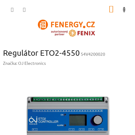
Přejít
NÁKUP
na
obsah
KOŠÍK
Regulátor ETO2-4550
54V4200020
Značka:
OJ Electronics