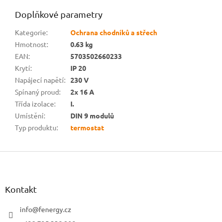
Doplňkové parametry
Kategorie
:
Ochrana chodníků a střech
Hmotnost
:
0.63 kg
EAN
:
5703502660233
Krytí
:
IP 20
Napájecí napětí
:
230 V
Spínaný proud
:
2x 16 A
Třída izolace
:
I.
Umístění
:
DIN 9 modulů
Typ produktu
:
termostat
Z
á
p
a
Kontakt
t
í
info
@
fenergy.cz