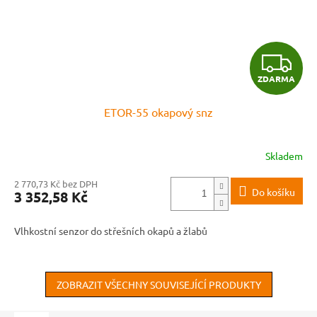
Z
ZDARMA
D
ETOR-55 okapový snz
A
R
Skladem
M
2 770,73 Kč bez DPH
Do košíku
3 352,58 Kč
A
Vlhkostní senzor do střešních okapů a žlabů
ZOBRAZIT VŠECHNY SOUVISEJÍCÍ PRODUKTY