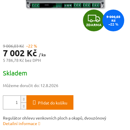
Z
9 006,03
Kč
–22 %
ZDARMA
D
A
9 006,03 Kč
–22 %
7 002 Kč
R
/ ks
5 786,78 Kč bez DPH
M
Měrná
Skladem
cena:
A
Můžeme doručit do:
12.8.2026
Přidat do košíku
Regulátor ohřevu venkovních ploch a okapů, dvouzónový
Detailní informace