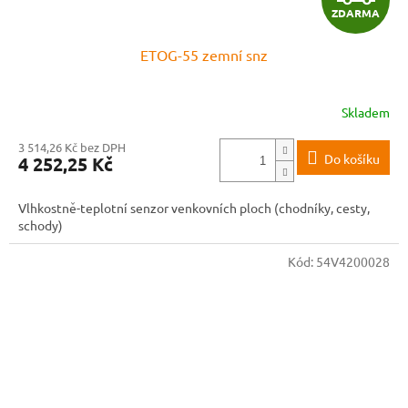
ZDARMA
D
ETOG-55 zemní snz
A
R
Skladem
M
3 514,26 Kč bez DPH
Do košíku
4 252,25 Kč
A
Vlhkostně-teplotní senzor venkovních ploch (chodníky, cesty,
schody)
Kód:
54V4200028