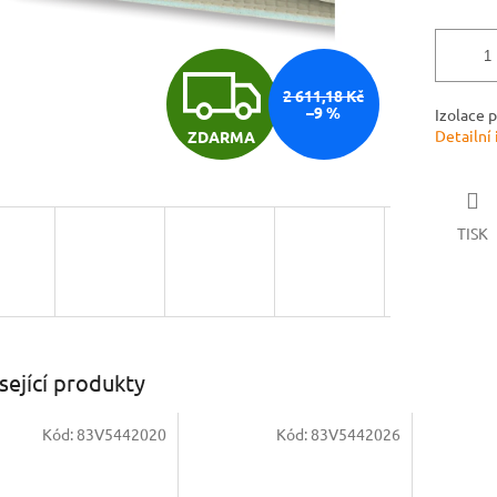
Z
2 611,18 Kč
–9 %
Izolace 
Detailní
ZDARMA
D
A
TISK
R
M
sející produkty
Kód:
83V5442020
Kód:
83V5442026
A