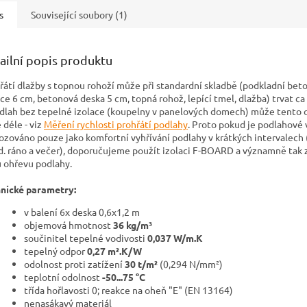
s
Související soubory (1)
ailní popis produktu
řátí dlažby s topnou rohoží může při standardní skladbě (podkladní bet
ace 6 cm, betonová deska 5 cm, topná rohož, lepící tmel, dlažba) trvat ca
dlah bez tepelné izolace (koupelny v panelových domech) může tento o
 déle - viz
Měření rychlosti prohřátí podlahy
. Proto pokud je podlahové
ozováno pouze jako komfortní vyhřívání podlahy v krátkých intervalech (
d. ráno a večer), doporučujeme použít izolaci F-BOARD a významně tak z
 ohřevu podlahy.
nické parametry:
v balení 6x deska 0,6x1,2 m
objemová hmotnost
36 kg/m³
součinitel tepelné vodivosti
0,037 W/m.K
tepelný odpor
0,27 m².K/W
odolnost proti zatížení
30 t/m²
(0,294 N/mm²)
teplotní odolnost
-50...75 °C
třída hořlavosti 0; reakce na oheň "E" (EN 13164)
nenasákavý materiál