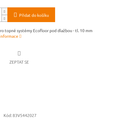
Přidat do košíku
pro topné systémy Ecofloor pod dlažbou - tl. 10 mm
 informace
ZEPTAT SE
Kód:
83V5442027