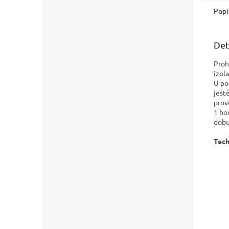
Popi
Det
Proh
izol
U po
ještě
prov
1 ho
dobu
Tech