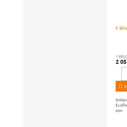
F-BOA
1 695,
2 05
D
Izolac
Ecoflo
mm