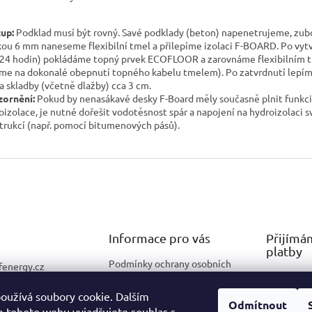
up:
Podklad musí být rovný. Savé podklady (beton) napenetrujeme, zu
kou 6 mm naneseme flexibilní tmel a přilepíme izolaci F-BOARD. Po vyt
 24 hodin) pokládáme topný prvek ECOFLOOR a zarovnáme flexibilním
me na dokonalé obepnutí topného kabelu tmelem). Po zatvrdnutí lepím
a skladby (včetně dlažby) cca 3 cm.
ornění:
Pokud by nenasákavé desky F-Board měly současně plnit funkci
oizolace, je nutné dořešit vodotěsnost spár a napojení na hydroizolaci s
trukcí (např. pomocí bitumenových pásů).
Informace pro vás
Přijímá
platby
Podmínky ochrany osobních
fenergy.cz
údajů
725 330 290
Obchodní podmínky
oužívá soubory cookie. Dalším
Odmítnout
 tohoto webu vyjadřujete souhlas s
Reklamační řád