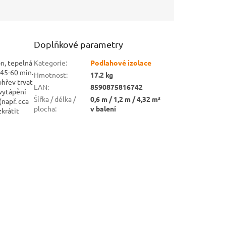
Doplňkové parametry
on, tepelná
Kategorie
:
Podlahové izolace
 45-60 min.
Hmotnost
:
17.2 kg
hřev trvat
EAN
:
8590875816742
 vytápění
Šířka / délka /
0,6 m / 1,2 m / 4,32 m²
např. cca
plocha
:
v balení
krátit