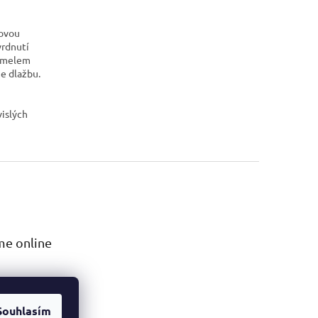
bovou
vrdnutí
 tmelem
e dlažbu.
vislých
me online
Souhlasím