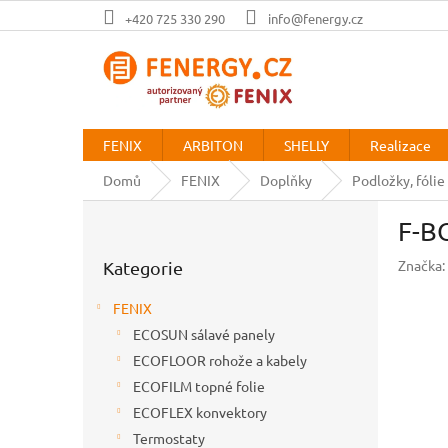
Přejít
+420 725 330 290
info@fenergy.cz
na
obsah
FENIX
ARBITON
SHELLY
Realizace
Domů
FENIX
Doplňky
Podložky, fólie
P
F-B
o
Přeskočit
s
Značka:
Kategorie
kategorie
t
r
FENIX
a
ECOSUN sálavé panely
n
ECOFLOOR rohože a kabely
n
í
ECOFILM topné folie
p
ECOFLEX konvektory
a
Termostaty