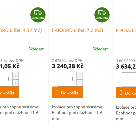
Z
Z
ZDARMA
ZDARMA
D
D
A
A
RD 6 (bal 4,32 m2)
F-BOARD 6 (bal 7,2 m2)
F-BOARD 
R
R
M
M
A
A
Skladem.
Skladem.
08 Kč bez DPH
2 678 Kč bez DPH
3 003,53 K
1,05 Kč
3 240,38 Kč
3 634,2
o košíku
Do košíku
Do ko
e pro topné systémy
Izolace pro topné systémy
Izolace pr
or pod dlažbou - tl. 6
Ecofloor pod dlažbou - tl. 6
Ecofloor po
mm
mm