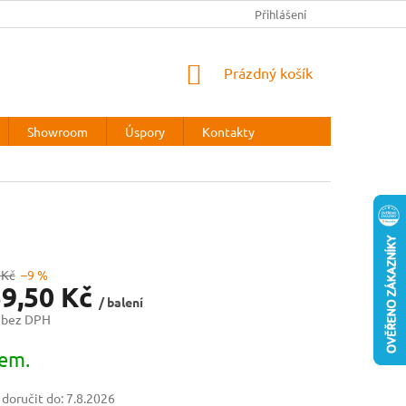
REKLAMAČNÍ ŘÁD
Přihlášení
NÁKUPNÍ
Prázdný košík
KOŠÍK
Showroom
Úspory
Kontakty
 Kč
–9 %
59,50 Kč
/ balení
 bez DPH
em.
oručit do:
7.8.2026