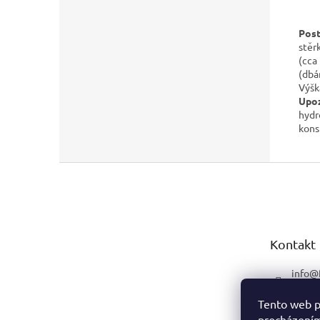
Post
stěr
(cca
(dbá
Výšk
Upoz
hydr
kons
Z
á
p
a
t
Kontakt
í
info
@
+420 
Tento web p
procházením