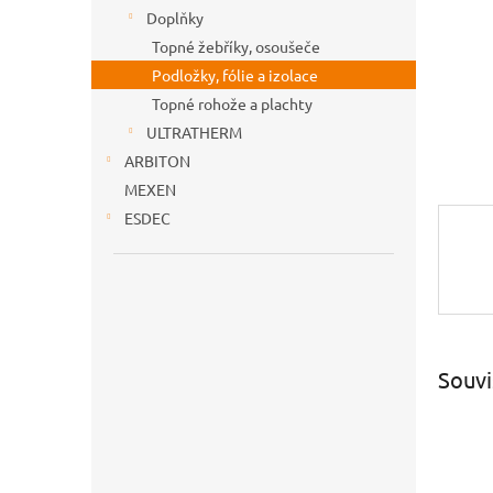
n
Doplňky
e
Topné žebříky, osoušeče
l
Podložky, fólie a izolace
Topné rohože a plachty
ULTRATHERM
ARBITON
MEXEN
ESDEC
Souvi