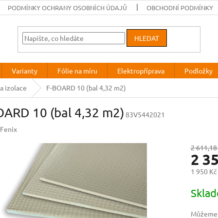
PODMÍNKY OCHRANY OSOBNÍCH ÚDAJŮ
OBCHODNÍ PODMÍNKY
HLEDAT
Varianty
Fólie na míru
Elektropříprava
Podložky
 a izolace
F-BOARD 10 (bal 4,32 m2)
OARD 10 (bal 4,32 m2)
83V5442021
Fenix
2 611,18
2 3
1 950 Kč
Měrná
Sklad
cena:
Můžeme d