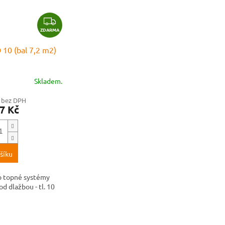
Z
ZDARMA
D
A
10 (bal 7,2 m2)
R
M
A
Skladem.
č bez DPH
7 Kč
šíku
o topné systémy
d dlažbou - tl. 10