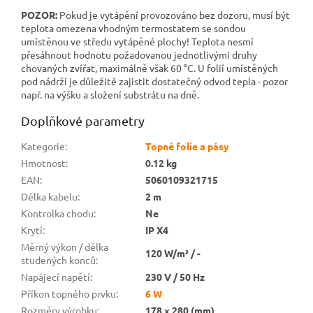
POZOR:
Pokud je vytápění provozováno bez dozoru, musí být
teplota omezena vhodným termostatem se sondou
umístěnou ve středu vytápěné plochy! Teplota nesmí
přesáhnout hodnotu požadovanou jednotlivými druhy
chovaných zvířat, maximálně však 60 °C. U folií umístěných
pod nádrží je důležité zajistit dostatečný odvod tepla - pozor
např. na výšku a složení substrátu na dně.
Doplňkové parametry
Kategorie
:
Topné folie a pásy
Hmotnost
:
0.12 kg
EAN
:
5060109321715
Délka kabelu
:
2 m
Kontrolka chodu
:
Ne
Krytí
:
IP X4
Měrný výkon / délka
120 W/m² / -
studených konců
:
Napájecí napětí
:
230 V / 50 Hz
Příkon topného prvku
:
6 W
Rozměry výrobku
:
178 x 280 (mm)