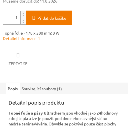
Můžeme doručit do:
11.8.2026
Přidat do košíku
Topná folie - 178 x 280 mm; 8 W
Detailní informace
ZEPTAT SE
Popis
Související soubory (1)
Detailní popis produktu
Topné folie a pásy Ultratherm
jsou vhodné jako 24hodinový
zdroj tepla a lze je použít pod dno nebo na vnější stěnu
nádrže terária/vivária. Obvykle se pokrývá pouze část plochy