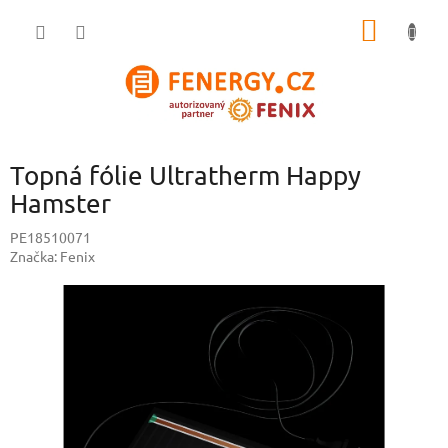
Přejít
NÁKUP
na
obsah
KOŠÍK
Topná fólie Ultratherm Happy
Hamster
PE18510071
Značka:
Fenix