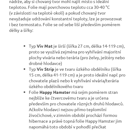
nádrže, aby si chovaný tvor mohl najít místo s ideální
teplotou. Folie mají povrchovou teplotu cca 30-40 °C
(v závislosti na teplotě okolí) a pokud chovaný tvor
nevyžaduje udržování konstantní teploty, lze je provozovat
i bez termostatu. Folie se od sebe liší především poměrem
délky a šířky:
Typ
Viv Mat
je širší (šířka 27 cm, délka 14-119 cm),
proto se využívá zejména pro vyhřívání majoritní
plochy vivária nebo terária (pro želvy, ještěry nebo
drobné hlodavce)
Typ
Viv Strip
je ve tvaru úzkého obdélníku (šířka
15 cm, délka 41-119 cm) a je proto ideální např. pro
chovatele plazů nebo k vyhřívání vivária/terária
úzkého obdélníkového tvaru
Folie
Happy Hamster
má svým poměrem stran
nejblíže ke čtvercovému tvaru a je určena
především pro chovatele různých druhů hlodavců.
Ačkoliv hlodavci nejsou přímo teplomilní
živočichové, v zimním období prochází formou
hibernace a právě topná folie Happy Hamster jim
napomáhá toto období v pohodlí přečkat