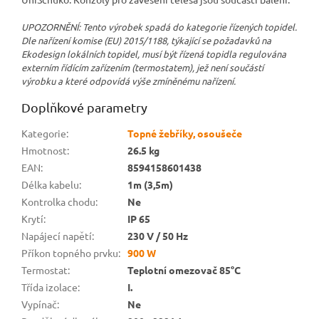
UPOZORNĚNÍ: Tento výrobek spadá do kategorie řízených topidel.
Dle nařízení komise (EU) 2015/1188, týkající se požadavků na
Ekodesign lokálních topidel, musí být řízená topidla regulována
externím řídícím zařízením (termostatem), jež není součástí
výrobku a které odpovídá výše zmíněnému nařízení.
Doplňkové parametry
Kategorie
:
Topné žebříky, osoušeče
Hmotnost
:
26.5 kg
EAN
:
8594158601438
Délka kabelu
:
1m (3,5m)
Kontrolka chodu
:
Ne
Krytí
:
IP 65
Napájecí napětí
:
230 V / 50 Hz
Příkon topného prvku
:
900 W
Termostat
:
Teplotní omezovač 85°C
Třída izolace
:
I.
Vypínač
:
Ne