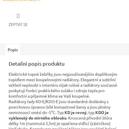
ZEPTAT SE
Popis
Detailní popis produktu
Elektrické topné žebříky jsou nejpoužívanějším doplňkovým
topidlem mezi koupelnovými radiátory. Elegantní a subtilní
vzhled nepůsobí v interiéru nijak rušivě a radiátory současně
poskytují funkci praktického sušáku i zdroje tepla pro
komfortní a příjemné klima ve Vaší koupelně.
Radiátory řady KD-E/KDO-E jsou standardně dodávány s
povrchovou úpravou bílé komaxitové barvy a jsou plněny
nemrznoucí směsí do -5°C. Typ
KD je rovný
, typ
KDO je
vyklenutý do mírného oblouku
. Kroucená přívodní šňůra
délky 1m (rozvinutá 3,5m) je opatřena vidlicí (zástrčkou)
UniSchuko. Konzoly pro zavěšení tělesa jsou součástí balení.