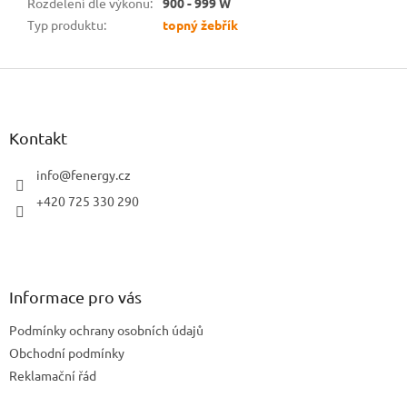
Rozdělení dle výkonu
:
900 - 999 W
Typ produktu
:
topný žebřík
Z
á
p
a
Kontakt
t
í
info
@
fenergy.cz
+420 725 330 290
Informace pro vás
Podmínky ochrany osobních údajů
Obchodní podmínky
Reklamační řád