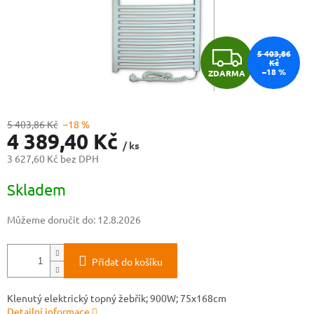
Z
5 403,86
Kč
–18 %
ZDARMA
D
A
5 403,86 Kč
–18 %
4 389,40 Kč
R
/ ks
3 627,60 Kč bez DPH
M
Měrná
Skladem
cena:
A
Můžeme doručit do:
12.8.2026
Přidat do košíku
Klenutý elektrický topný žebřík; 900W; 75x168cm
Detailní informace