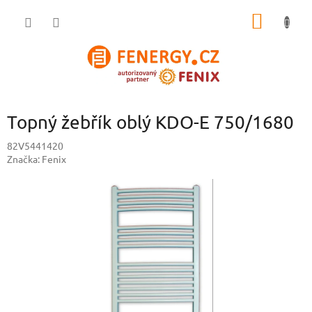
Přejít
NÁKUP
na
obsah
KOŠÍK
Topný žebřík oblý KDO-E 750/1680
82V5441420
Značka:
Fenix