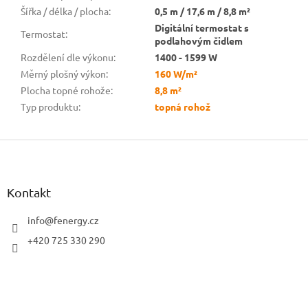
Šířka / délka / plocha
:
0,5 m / 17,6 m / 8,8 m²
Digitální termostat s
Termostat
:
podlahovým čidlem
Rozdělení dle výkonu
:
1400 - 1599 W
Měrný plošný výkon
:
160 W/m²
Plocha topné rohože
:
8,8 m²
Typ produktu
:
topná rohož
Z
á
p
a
Kontakt
t
í
info
@
fenergy.cz
+420 725 330 290