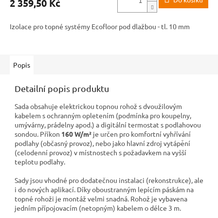
2 359,50 Kč
A
Izolace pro topné systémy Ecofloor pod dlažbou - tl. 10 mm
Popis
Detailní popis produktu
Sada obsahuje elektrickou topnou rohož s dvoužilovým
kabelem s ochranným opletením (podmínka pro koupelny,
umývárny, prádelny apod.) a digitální termostat s podlahovou
sondou. Příkon
160 W/m²
je určen pro komfortní vyhřívání
podlahy (občasný provoz), nebo jako hlavní zdroj vytápění
(celodenní provoz) v místnostech s požadavkem na vyšší
teplotu podlahy.
Sady jsou vhodné pro dodatečnou instalaci (rekonstrukce), ale
i do nových aplikací. Díky oboustranným lepícím páskám na
topné rohoži je montáž velmi snadná. Rohož je vybavena
jedním přípojovacím (netopným) kabelem o délce 3 m.