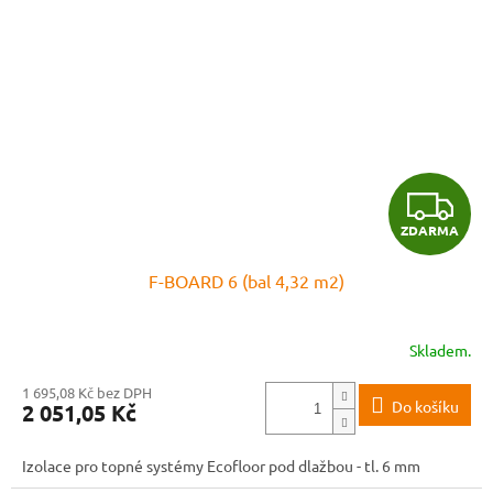
Z
ZDARMA
D
F-BOARD 6 (bal 4,32 m2)
A
R
Skladem.
M
1 695,08 Kč bez DPH
Do košíku
2 051,05 Kč
A
Izolace pro topné systémy Ecofloor pod dlažbou - tl. 6 mm