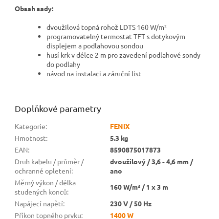
Obsah sady:
dvoužilová topná rohož LDTS 160 W/m²
programovatelný termostat TFT s dotykovým
displejem a podlahovou sondou
husí krk v délce 2 m pro zavedení podlahové sondy
do podlahy
návod na instalaci a záruční list
Doplňkové parametry
Kategorie
:
FENIX
Hmotnost
:
5.3 kg
EAN
:
8590875017873
Druh kabelu / průměr /
dvoužilový / 3,6 - 4,6 mm /
ochranné opletení
:
ano
Měrný výkon / délka
160 W/m² / 1 x 3 m
studených konců
:
Napájecí napětí
:
230 V / 50 Hz
Příkon topného prvku
:
1400 W