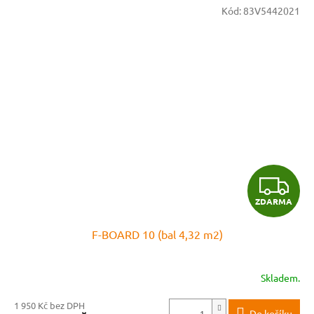
Kód:
83V5442021
Z
ZDARMA
D
F-BOARD 10 (bal 4,32 m2)
A
R
Skladem.
M
1 950 Kč bez DPH
Do košíku