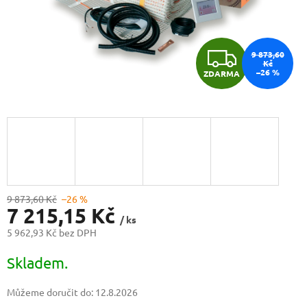
Z
9 873,60
Kč
–26 %
ZDARMA
D
A
R
M
A
9 873,60 Kč
–26 %
7 215,15 Kč
/ ks
5 962,93 Kč bez DPH
Měrná
Skladem.
cena:
Můžeme doručit do:
12.8.2026