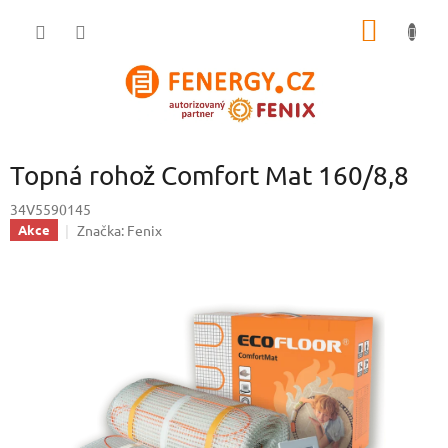
Přejít
NÁKUP
na
obsah
KOŠÍK
Topná rohož Comfort Mat 160/8,8
34V5590145
Značka:
Fenix
Akce