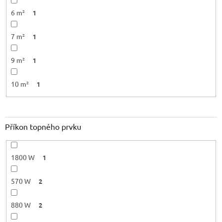
6 m²
1
7 m²
1
9 m²
1
10 m²
1
Příkon topného prvku
1800 W
1
570 W
2
880 W
2