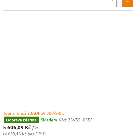
Topná rohož 23ADPSV 300/9-0,5
Skladem
Kód:
33V5510555
Doprava zdarma
5 606,09 Kč
/ ks
(4 633,13 Kč bez DPH)