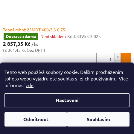
Topná rohož 23MDT 400/3,3-0,75
Není skladem
Kód:
33V5510025
Doprava zdarma
2 857,35 Kč
/ ks
(2 361,45 Kč bez DPH)
Tento web používá soubory cookie. Dalším procházením
tohoto webu vyjadřujete souhlas s jejich používáním.. Více
informací
zde
.
Nastavení
Odmítnout
Souhlasím