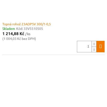
t
ů
Topná rohož 23ADPSV 300/1-0,5
Skladem
Kód:
33V5510505
1 214,88 Kč
/ ks
(1 004,03 Kč bez DPH)