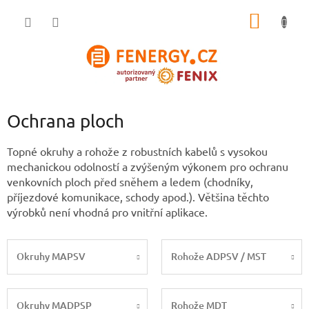
Přejít
NÁKUP
na
obsah
KOŠÍK
Ochrana ploch
Topné okruhy a rohože z robustních kabelů s vysokou
mechanickou odolností a zvýšeným výkonem pro ochranu
venkovních ploch před sněhem a ledem (chodníky,
příjezdové komunikace, schody apod.). Většina těchto
výrobků není vhodná pro vnitřní aplikace.
Okruhy MAPSV
Rohože ADPSV / MST
Okruhy MADPSP
Rohože MDT