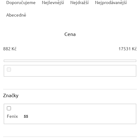
a
Doporučujeme
Nejlevnější
Nejdražší
Nejprodávanější
z
e
Abecedně
n
í
Cena
p
r
o
882
Kč
17531
Kč
d
u
k
t
ů
Značky
Fenix
55