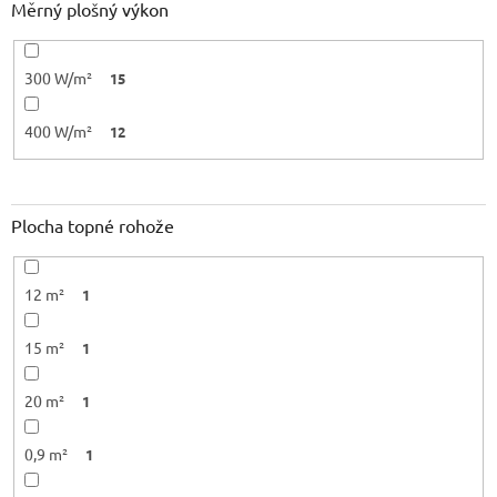
Měrný plošný výkon
300 W/m²
15
400 W/m²
12
Plocha topné rohože
12 m²
1
15 m²
1
20 m²
1
0,9 m²
1