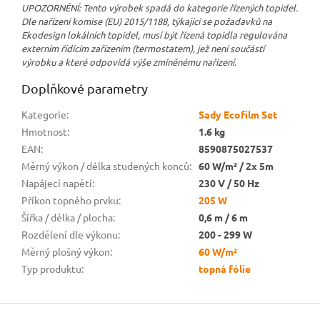
UPOZORNĚNÍ: Tento výrobek spadá do kategorie řízených topidel.
Dle nařízení komise (EU) 2015/1188, týkající se požadavků na
Ekodesign lokálních topidel, musí být řízená topidla regulována
externím řídícím zařízením (termostatem), jež není součástí
výrobku a které odpovídá výše zmíněnému nařízení.
Doplňkové parametry
Kategorie
:
Sady Ecofilm Set
Hmotnost
:
1.6 kg
EAN
:
8590875027537
Měrný výkon / délka studených konců
:
60 W/m² / 2x 5m
Napájecí napětí
:
230 V / 50 Hz
Příkon topného prvku
:
205 W
Šířka / délka / plocha
:
0,6 m / 6 m
Rozdělení dle výkonu
:
200 - 299 W
Měrný plošný výkon
:
60 W/m²
Typ produktu
:
topná fólie
Z