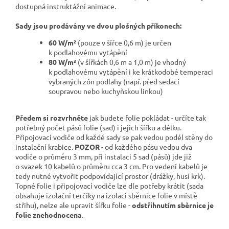
dostupná instruktážní animace.
Sady jsou prodávány ve dvou plošných příkonech:
60 W/m²
(pouze v šířce 0,6 m) je určen
k podlahovému vytápění
80 W/m²
(v šířkách 0,6 m a 1,0 m) je vhodný
k podlahovému vytápění i ke krátkodobé temperaci
vybraných zón podlahy (např. před sedací
soupravou nebo kuchyňskou linkou)
Předem si rozvrhněte
jak budete folie pokládat - určíte tak
potřebný počet pásů folie (sad) i jejich šířku a délku.
Připojovací vodiče od každé sady se pak vedou podél stěny do
instalační krabice.
POZOR
- od každého pásu vedou dva
vodiče o průměru 3 mm, při instalaci 5 sad (pásů) jde již
o svazek 10 kabelů o průměru cca 3 cm. Pro vedení kabelů je
tedy nutné vytvořit podpovídající prostor (drážky, husí krk).
Topné folie i připojovací vodiče lze dle potřeby krátit (sada
obsahuje izolační terčíky na izolaci sběrnice folie v místě
střihu), nelze ale upravit šířku folie -
odstřihnutím sběrnice je
folie znehodnocena
.