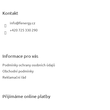
á
p
a
Kontakt
t
í
info
@
fenergy.cz
+420 725 330 290
Informace pro vás
Podmínky ochrany osobních údajů
Obchodní podmínky
Reklamační řád
Přijímáme online platby