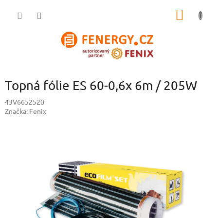
Přejít
NÁKUP
na
obsah
KOŠÍK
Topná fólie ES 60-0,6x 6m / 205W
43V6652520
Značka:
Fenix