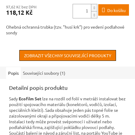
97,62 Kč bez DPH
Do košíku
118,12 Kč
Ohebná ochranná trubka (tzv. "husí krk") pro vedení podlahové
sondy
ZOBRAZIT VŠECHNY SOUVISEJÍCÍ PRODUKTY
Popis
Související soubory (1)
Detailní popis produktu
Sady
Ecofilm Set
lze na rozdíl od folií v metráži instalovat bez
použití spojovacího materiálu (konektorů, vodičů, izolací,
speciálních kleští). Sada obsahuje jeden pás topné folie se
zaizolovanými okraji a připojovacími vodiči délky 5 m.
Instalaci tedy může provést svépomocí i uživatel nebo
podlahářská firma, zajišťující pokládku plovoucí podlahy.
Součástí balení je návod a záruční list, na portálu YouTube je