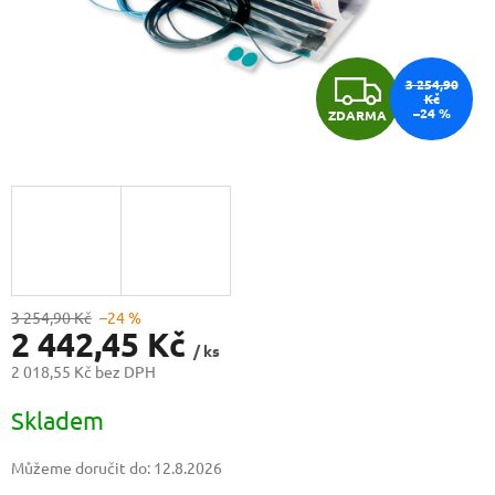
Z
3 254,90
Kč
–24 %
ZDARMA
D
A
R
M
A
3 254,90 Kč
–24 %
2 442,45 Kč
/ ks
2 018,55 Kč bez DPH
Měrná
Skladem
cena:
Můžeme doručit do:
12.8.2026