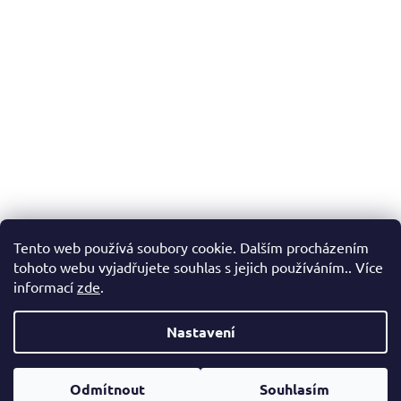
Tento web používá soubory cookie. Dalším procházením
tohoto webu vyjadřujete souhlas s jejich používáním.. Více
informací
zde
.
Nastavení
Vytvořil Shoptet
Odmítnout
Souhlasím
Copyright 2026
FENERGY.CZ
. Všechna práva vyhrazena.