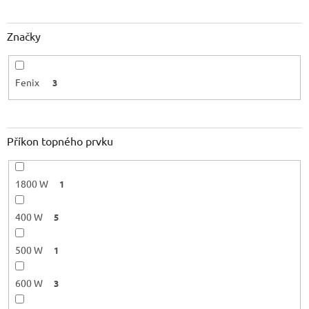
ů
Značky
Fenix
3
Příkon topného prvku
1800 W
1
400 W
5
500 W
1
600 W
3