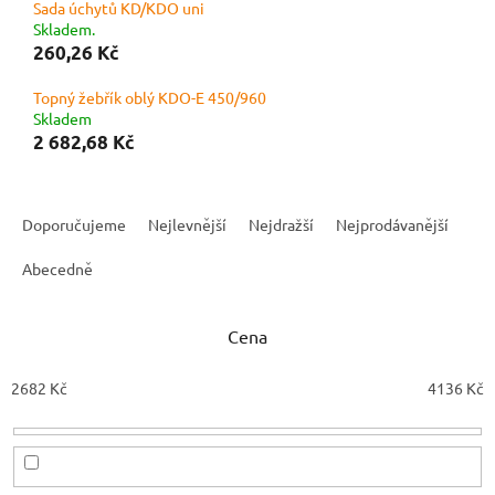
Sada úchytů KD/KDO uni
Skladem.
260,26 Kč
Topný žebřík oblý KDO-E 450/960
Skladem
2 682,68 Kč
Ř
a
Doporučujeme
Nejlevnější
Nejdražší
Nejprodávanější
z
e
Abecedně
n
í
Cena
p
r
o
2682
Kč
4136
Kč
d
u
k
t