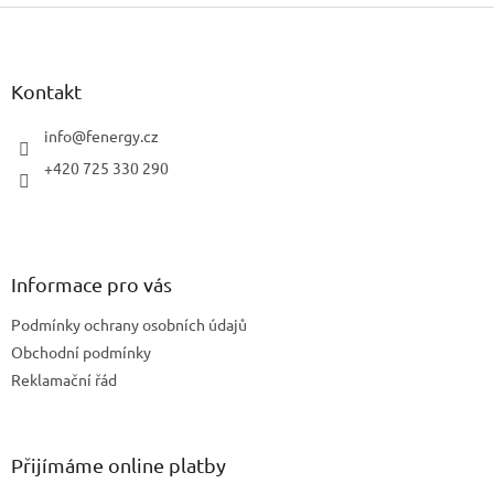
Z
l
á
á
d
p
a
a
Kontakt
c
t
í
í
info
@
fenergy.cz
p
r
+420 725 330 290
v
k
y
v
ý
Informace pro vás
p
i
Podmínky ochrany osobních údajů
s
u
Obchodní podmínky
Reklamační řád
Přijímáme online platby