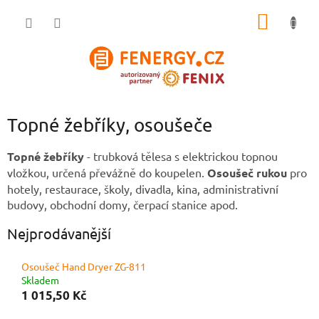
Přejít
NÁKUP
na
obsah
KOŠÍK
Topné žebříky, osoušeče
Topné žebříky
- trubková tělesa s elektrickou topnou
vložkou, určená převážně do koupelen.
Osoušeč rukou
pro
hotely, restaurace, školy, divadla, kina, administrativní
budovy, obchodní domy, čerpací stanice apod.
Nejprodávanější
Osoušeč Hand Dryer ZG-811
Skladem
1 015,50 Kč