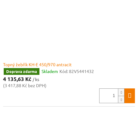
r
o
d
u
k
t
ů
Topný žebřík KH-E 450/970 antracit
Skladem
Kód:
82V5441432
Doprava zdarma
4 135,63 Kč
/ ks
(3 417,88 Kč bez DPH)