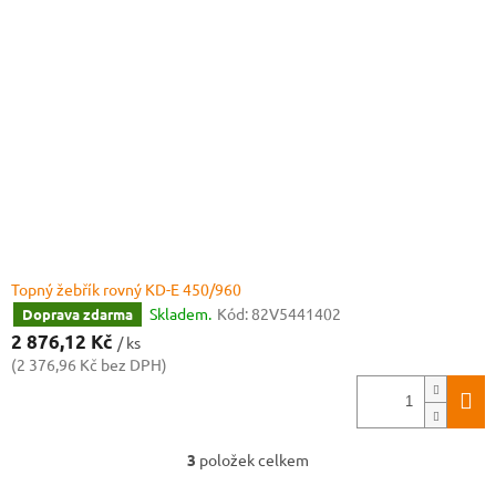
Topný žebřík rovný KD-E 450/960
Skladem.
Kód:
82V5441402
Doprava zdarma
2 876,12 Kč
/ ks
(2 376,96 Kč bez DPH)
3
položek celkem
O
v