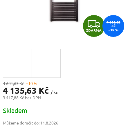
Z
4 601,63
Kč
–10 %
ZDARMA
D
A
R
M
A
4 601,63 Kč
–10 %
4 135,63 Kč
/ ks
3 417,88 Kč bez DPH
Měrná
Skladem
cena:
Můžeme doručit do:
11.8.2026