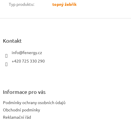
Typ produktu
:
topný žebřík
Z
á
p
a
Kontakt
t
í
info
@
fenergy.cz
+420 725 330 290
Informace pro vás
Podmínky ochrany osobních údajů
Obchodní podmínky
Reklamační řád