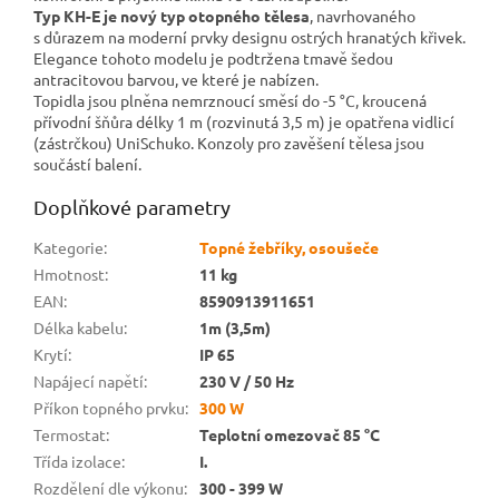
Typ KH-E je nový typ otopného tělesa
, navrhovaného
s důrazem na moderní prvky designu ostrých hranatých křivek.
Elegance tohoto modelu je podtržena tmavě šedou
antracitovou barvou, ve které je nabízen.
Topidla jsou plněna nemrznoucí směsí do -5 °C, kroucená
přívodní šňůra délky 1 m (rozvinutá 3,5 m) je opatřena vidlicí
(zástrčkou) UniSchuko. Konzoly pro zavěšení tělesa jsou
součástí balení.
Doplňkové parametry
Kategorie
:
Topné žebříky, osoušeče
Hmotnost
:
11 kg
EAN
:
8590913911651
Délka kabelu
:
1m (3,5m)
Krytí
:
IP 65
Napájecí napětí
:
230 V / 50 Hz
Příkon topného prvku
:
300 W
Termostat
:
Teplotní omezovač 85 °C
Třída izolace
:
I.
Rozdělení dle výkonu
:
300 - 399 W