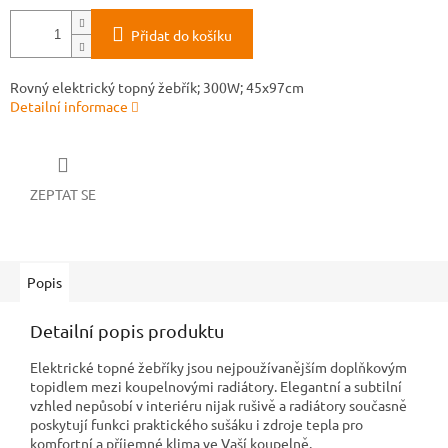
Přidat do košíku
Rovný elektrický topný žebřík; 300W; 45x97cm
Detailní informace
ZEPTAT SE
Popis
Detailní popis produktu
Elektrické topné žebříky jsou nejpoužívanějším doplňkovým
topidlem mezi koupelnovými radiátory. Elegantní a subtilní
vzhled nepůsobí v interiéru nijak rušivě a radiátory současně
poskytují funkci praktického sušáku i zdroje tepla pro
komfortní a příjemné klima ve Vaší koupelně.