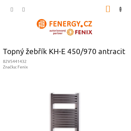
Přejít
NÁKUP
na
obsah
KOŠÍK
Topný žebřík KH-E 450/970 antracit
82V5441432
Značka:
Fenix