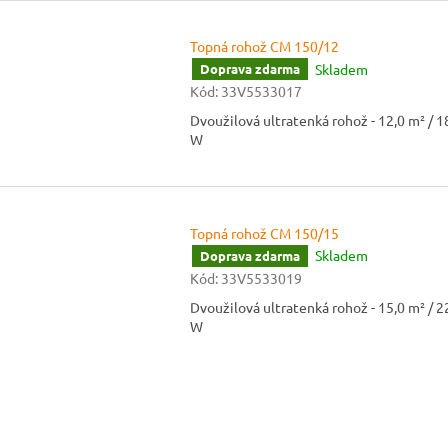
Topná rohož CM 150/12
Skladem
Doprava zdarma
Kód:
33V5533017
Dvoužilová ultratenká rohož - 12,0 m² / 
W
Topná rohož CM 150/15
Skladem
Doprava zdarma
Kód:
33V5533019
Dvoužilová ultratenká rohož - 15,0 m² / 
W
O
v
l
á