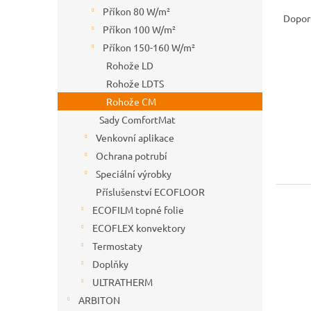
Ř
n
Příkon 80 W/m²
a
e
Dopor
Příkon 100 W/m²
z
l
e
Příkon 150-160 W/m²
V
n
Rohože LD
ý
í
Rohože LDTS
p
p
Rohože CM
i
r
Sady ComfortMat
s
o
p
d
Venkovní aplikace
r
u
Ochrana potrubí
o
k
Speciální výrobky
d
t
Příslušenství ECOFLOOR
u
ů
ECOFILM topné folie
k
t
ECOFLEX konvektory
ů
Termostaty
Doplňky
ULTRATHERM
ARBITON