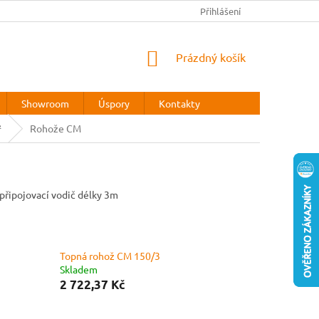
REKLAMAČNÍ ŘÁD
Přihlášení
NÁKUPNÍ
Prázdný košík
KOŠÍK
Showroom
Úspory
Kontakty
²
Rohože CM
připojovací vodič délky 3m
Topná rohož CM 150/3
Skladem
2 722,37 Kč