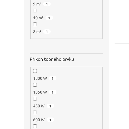
9 m²
1
10 m²
1
8 m²
1
Příkon topného prvku
1800 W
1
1350 W
1
450 W
1
600 W
1