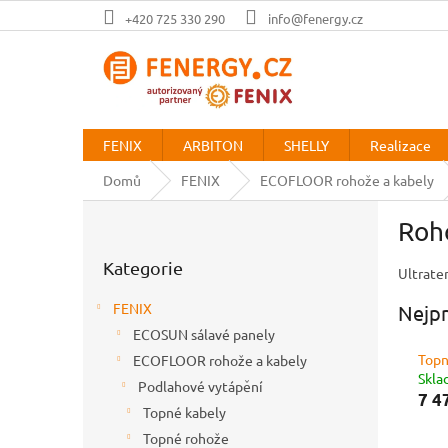
Přejít
+420 725 330 290
info@fenergy.cz
na
obsah
FENIX
ARBITON
SHELLY
Realizace
Domů
FENIX
ECOFLOOR rohože a kabely
P
Roh
o
Přeskočit
s
Kategorie
kategorie
Ultrate
t
r
FENIX
Nejpr
a
ECOSUN sálavé panely
n
Topn
ECOFLOOR rohože a kabely
n
Skl
í
Podlahové vytápění
7 4
p
Topné kabely
a
Topné rohože