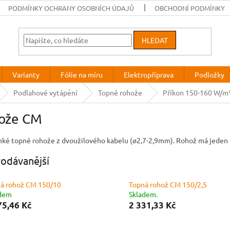
PODMÍNKY OCHRANY OSOBNÍCH ÚDAJŮ
OBCHODNÍ PODMÍNKY
HLEDAT
Varianty
Fólie na míru
Elektropříprava
Podložky
Podlahové vytápění
Topné rohože
Příkon 150-160 W/m
ože CM
nké topné rohože z dvoužilového kabelu (ø2,7-2,9mm). Rohož má jeden 
odávanější
á rohož CM 150/10
Topná rohož CM 150/2,5
adem
Skladem.
75,46 Kč
2 331,33 Kč