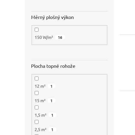
Měrný plošný výkon
150 W/m²
16
Plocha topné rohože
12 m²
1
15 m²
1
1,5 m²
1
2,5 m²
1