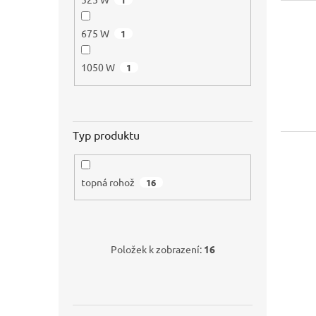
675 W
1
1050 W
1
Typ produktu
topná rohož
16
Položek k zobrazení:
16