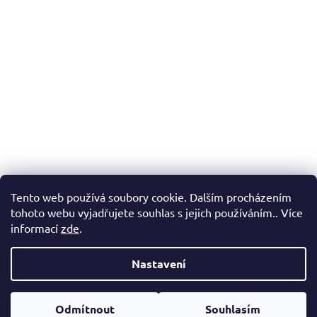
Tento web používá soubory cookie. Dalším procházením
tohoto webu vyjadřujete souhlas s jejich používáním.. Více
informací
zde
.
Nastavení
Vytvořil Shoptet
Odmítnout
Souhlasím
Copyright 2026
FENERGY.CZ
. Všechna práva vyhrazena.