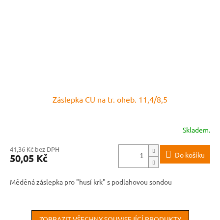
Záslepka CU na tr. oheb. 11,4/8,5
Skladem.
41,36 Kč bez DPH
Do košíku
50,05 Kč
Měděná záslepka pro "husí krk" s podlahovou sondou
ZOBRAZIT VŠECHNY SOUVISEJÍCÍ PRODUKTY