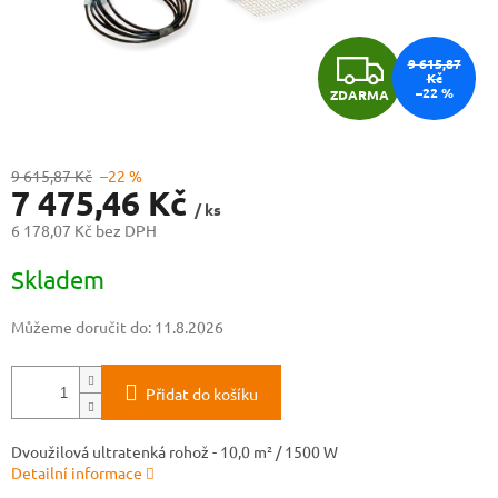
Z
9 615,87
Kč
–22 %
ZDARMA
D
A
9 615,87 Kč
–22 %
7 475,46 Kč
R
/ ks
6 178,07 Kč bez DPH
M
Měrná
Skladem
cena:
A
Můžeme doručit do:
11.8.2026
Přidat do košíku
Dvoužilová ultratenká rohož - 10,0 m² / 1500 W
Detailní informace