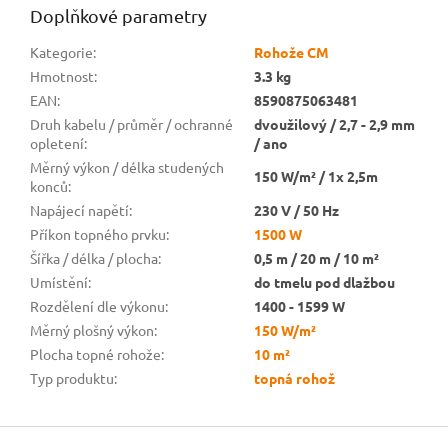
Doplňkové parametry
Kategorie
:
Rohože CM
Hmotnost
:
3.3 kg
EAN
:
8590875063481
Druh kabelu / průměr / ochranné
dvoužilový / 2,7 - 2,9 mm
opletení
:
/ ano
Měrný výkon / délka studených
150 W/m² / 1x 2,5m
konců
:
Napájecí napětí
:
230 V / 50 Hz
Příkon topného prvku
:
1500 W
Šířka / délka / plocha
:
0,5 m / 20 m / 10 m²
Umístění
:
do tmelu pod dlažbou
Rozdělení dle výkonu
:
1400 - 1599 W
Měrný plošný výkon
:
150 W/m²
Plocha topné rohože
:
10 m²
Typ produktu
:
topná rohož
Z