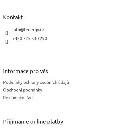
á
p
a
Kontakt
t
í
info
@
fenergy.cz
+420 725 330 290
Informace pro vás
Podmínky ochrany osobních údajů
Obchodní podmínky
Reklamační řád
Přijímáme online platby