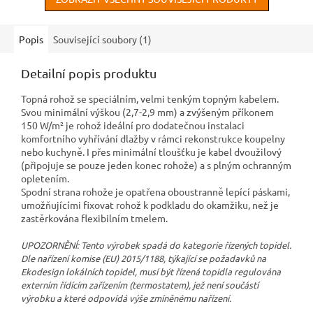
Popis
Související soubory (1)
Detailní popis produktu
Topná rohož se speciálním, velmi tenkým topným kabelem.
Svou minimální výškou (2,7-2,9 mm) a zvýšeným příkonem
150 W/m² je rohož ideální pro dodatečnou instalaci
komfortního vyhřívání dlažby v rámci rekonstrukce koupelny
nebo kuchyně. I přes minimální tloušťku je kabel dvoužilový
(připojuje se pouze jeden konec rohože) a s plným ochranným
opletením.
Spodní strana rohože je opatřena oboustranně lepící páskami,
umožňujícími fixovat rohož k podkladu do okamžiku, než je
zastěrkována flexibilním tmelem.
UPOZORNĚNÍ: Tento výrobek spadá do kategorie řízených topidel.
Dle nařízení komise (EU) 2015/1188, týkající se požadavků na
Ekodesign lokálních topidel, musí být řízená topidla regulována
externím řídícím zařízením (termostatem), jež není součástí
výrobku a které odpovídá výše zmíněnému nařízení.